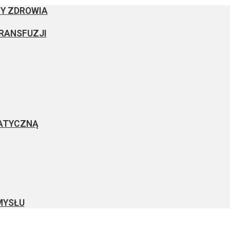
Y ZDROWIA
RANSFUZJI
ATYCZNĄ
MYSŁU