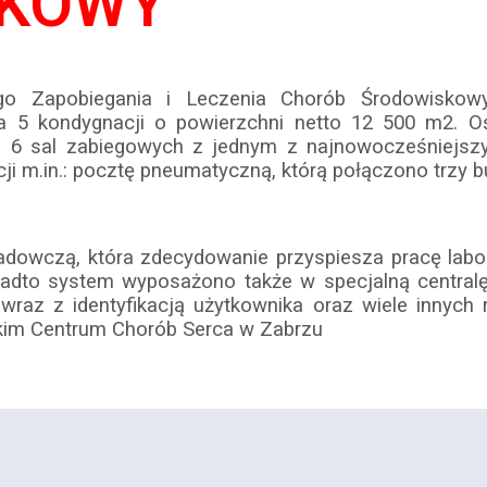
UKOWY
go Zapobiegania i Leczenia Chorób Środowiskowy
a 5 kondygnacji o powierzchni netto 12 500 m2. Oś
a 6 sal zabiegowych z jednym z najnowocześniejsz
 m.in.: pocztę pneumatyczną, którą połączono trzy b
owczą, która zdecydowanie przyspiesza pracę labora
onadto system wyposażono także w specjalną centra
raz z identyfikacją użytkownika oraz wiele innych 
kim Centrum Chorób Serca w Zabrzu