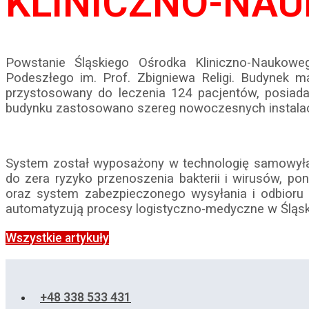
KLINICZNO-NA
Powstanie Śląskiego Ośrodka Kliniczno-Naukowe
Podeszłego im. Prof. Zbigniewa Religi. Budynek m
przystosowany do leczenia 124 pacjentów, posiad
budynku zastosowano szereg nowoczesnych instalacji
System został wyposażony w technologię samowyład
do zera ryzyko przenoszenia bakterii i wirusów, p
oraz system zabezpieczonego wysyłania i odbioru w
automatyzują procesy logistyczno-medyczne w Śląs
Wszystkie artykuły
+48 338 533 431